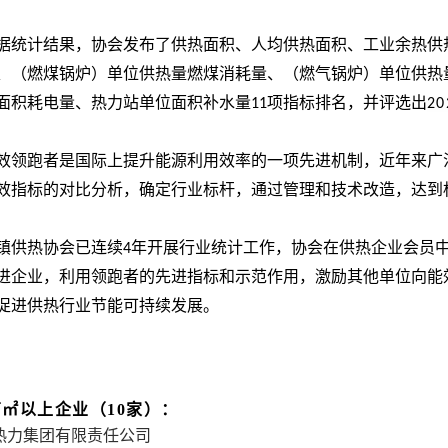
据统计结果，协会发布了供热面积、人均供热面积、工业余热供
、（燃煤锅炉）单位供热量燃煤消耗量、（燃气锅炉）单位供热
面积耗电量、热力站单位面积补水量
项指标排名，并评选出
11
20
效领跑者是国际上提升能源利用效率的一项先进机制，近年来广
效指标的对比分析，确定行业标杆，通过管理和技术改造，达到
镇供热协会已连续
年开展行业统计工作，协会在供热企业会员
4
进企业，利用领跑者的先进指标和示范作用，激励其他单位向能
促进供热行业节能可持续发展。
0万㎡以上企业（10家）：
热力集团有限责任公司