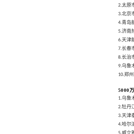
太原
2.
北京
3.
青岛
4.
济南
5.
天津
6.
长春
7.
长治
8.
乌鲁
9.
郑州
10.
500
乌鲁
1.
牡丹
2.
天津
3.
哈尔
4.
威立
5.