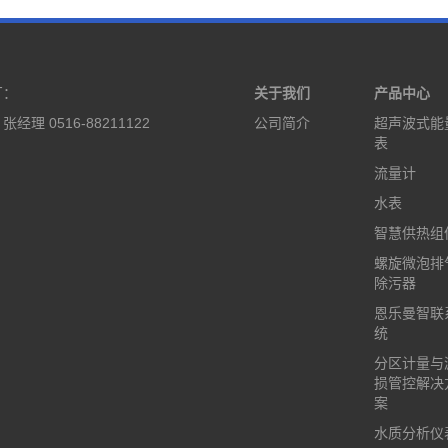
厂：
关于我们
产品中心
经理 0516-88211122
公司简介
超声波式能
表
流量计
水表
智慧供热组
螺旋微泡排
除污器
恩乐曼智联
统
分区计量与
损管控解决
案
水质分析仪