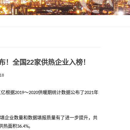
布！全国22家供热企业入榜！
18
江亿根据
～
供暖期统计数据公布了
年
2019
2020
2021
填企业数量和数据填报质量有了进一步提升，共
供热面积
。
36.4%