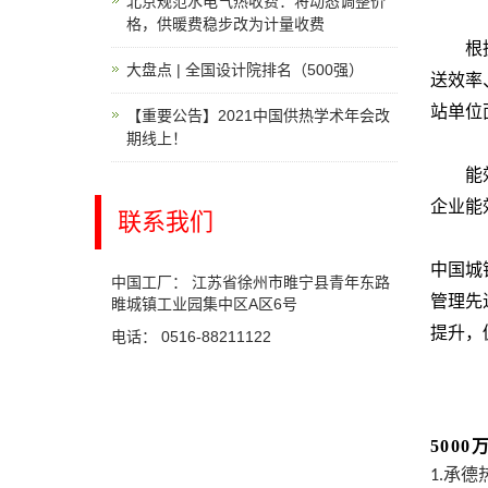
北京规范水电气热收费：将动态调整价
格，供暖费稳步改为计量收费
根
大盘点 | 全国设计院排名（500强）
送效率
站单位
【重要公告】2021中国供热学术年会改
期线上！
能
企业能
联系我们
中国城
中国工厂： 江苏省徐州市睢宁县青年东路
管理先
睢城镇工业园集中区A区6号
提升，
电话： 0516-88211122
500
承德
1.