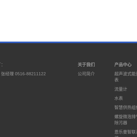
厂：
关于我们
产品中心
经理 0516-88211122
公司简介
超声波式能
表
流量计
水表
智慧供热组
螺旋微泡排
除污器
恩乐曼智联