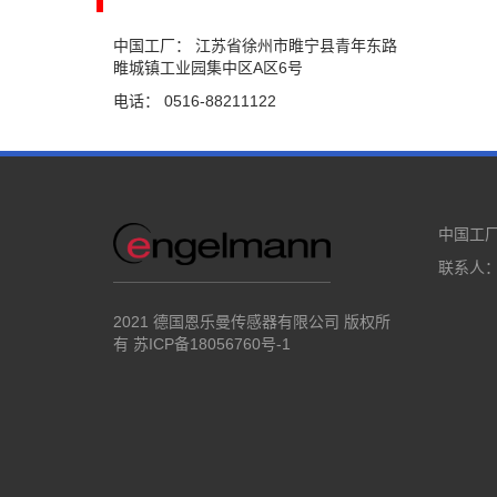
中国工厂： 江苏省徐州市睢宁县青年东路
睢城镇工业园集中区A区6号
电话： 0516-88211122
中国工
联系人：张
2021 德国恩乐曼传感器有限公司 版权所
有
苏ICP备18056760号-1