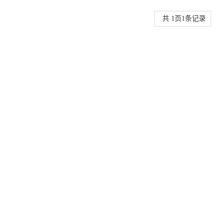
共
1
页
1
条记录