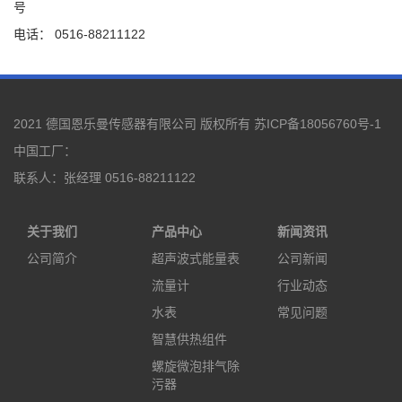
号
电话： 0516-88211122
2021 德国恩乐曼传感器有限公司 版权所有
苏ICP备18056760号-1
中国工厂：
联系人：张经理 0516-88211122
关于我们
产品中心
新闻资讯
公司简介
超声波式能量表
公司新闻
流量计
行业动态
水表
常见问题
智慧供热组件
螺旋微泡排气除
污器