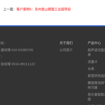
上一篇：
客户案例5：苏州昆山德国工业园项目
事处：
关于我们
产品中心
经理 010-53385705
公司简介
超声波式能
表
厂：
流量计
经理 0516-88211122
水表
智慧供热组
螺旋微泡排
除污器
恩乐曼智联
统