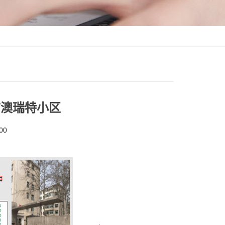
市澳瑞特小区
00