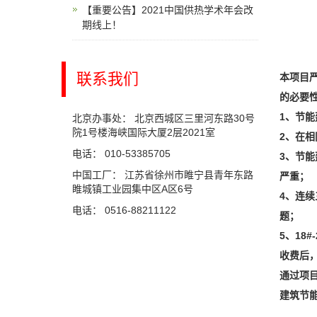
【重要公告】2021中国供热学术年会改
期线上！
联系我们
本项目
的必要
1
、节能
北京办事处： 北京西城区三里河东路30号
院1号楼海峡国际大厦2层2021室
2
、在相
电话： 010-53385705
3
、节能
中国工厂： 江苏省徐州市睢宁县青年东路
严重；
睢城镇工业园集中区A区6号
4
、连续
电话： 0516-88211122
题；
5
、18#
收费后
通过项
建筑节